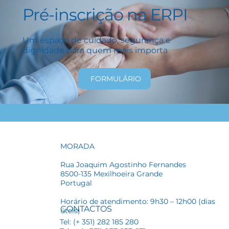
Pré-inscrição na ERPI
Um espaço de cuidado, segurança e
dignidade para quem mais importa
FORMULÁRIO
MORADA
Rua Joaquim Agostinho Fernandes
8500-135 Mexilhoeira Grande
Portugal
Horário de atendimento: 9h30 – 12h00 (dias
CONTACTOS
úteis)
Tel: (+ 351) 282 185 280