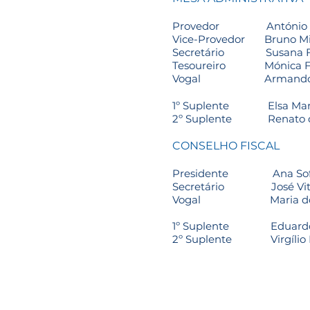
Provedor António Jos
Vice-Provedor Bruno Mig
Secretário Susana Fili
Tesoureiro Mónica Fili
Vogal Armando da C
1º Suplente Elsa Maria 
2º Suplente Renato da
CONSELHO FISCAL
Presidente Ana Sofia 
Secretário José Vitori
Vogal Maria dos Sant
1º Suplente Eduardo J
2º Suplente Virgílio Fr