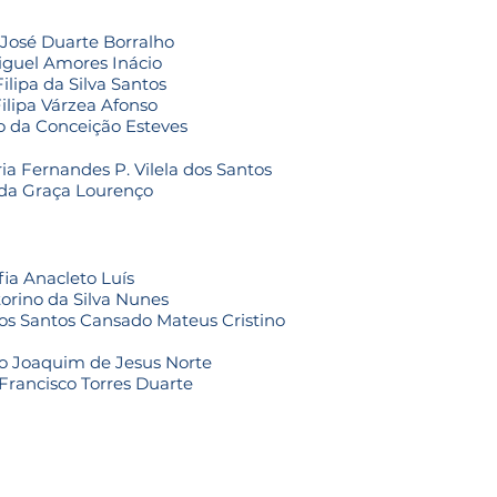
é Duarte Borralho
uel Amores Inácio
pa da Silva Santos
pa Várzea Afonso
onceição Esteves
Fernandes P. Vilela dos Santos
 Graça Lourenço​
Anacleto Luís
no da Silva Nunes
os Cansado Mateus Cristino
oaquim de Jesus Norte
ancisco Torres Duarte